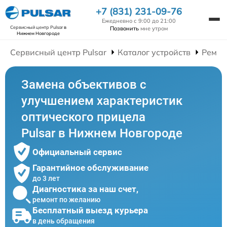
+7 (831) 231-09-76
Ежедневно с 9:00 до 21:00
Сервисный центр Pulsar
в
Позвонить
мне утром
Нижнем Новгороде
Сервисный центр Pulsar
Каталог устройств
Ремон
Замена объективов с
улучшением характеристик
оптического прицела
Pulsar в Нижнем Новгороде
Официальный сервис
Гарантийное обслуживание
до 3 лет
Диагностика за наш счет,
ремонт по желанию
Бесплатный выезд курьера
в день обращения