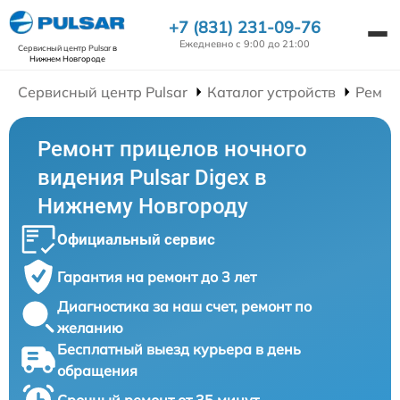
+7 (831) 231-09-76
Ежедневно с 9:00 до 21:00
Сервисный центр Pulsar
в
Нижнем Новгороде
Сервисный центр Pulsar
Каталог устройств
Ремон
Ремонт прицелов ночного
видения Pulsar Digex в
Нижнему Новгороду
Официальный сервис
Гарантия на ремонт до 3 лет
Диагностика за наш счет, ремонт по
желанию
Бесплатный выезд курьера в день
обращения
Срочный ремонт от 35 минут