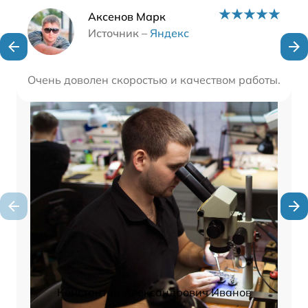
Наши мастера
Аксенов Марк
Источник –
Яндекс
Очень доволен скоростью и качеством работы. В то
Константин Александрович Иванов