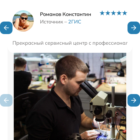
Наши мастера
Романов Константин
Источник –
2ГИС
Прекрасный сервисный центр с профессиональными
Константин Александрович Иванов