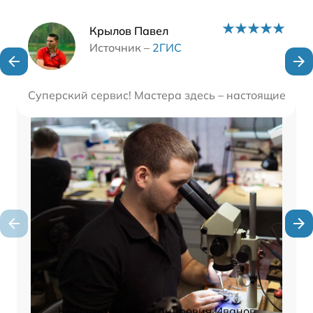
Наши мастера
Крылов Павел
Источник –
2ГИС
Суперский сервис! Мастера здесь – настоящие проф
Константин Александрович Иванов