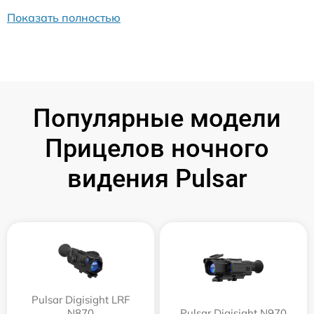
Показать полностью
Популярные модели
Прицелов ночного
видения Pulsar
Pulsar Digisight LRF
N870
Pulsar Digisight N970