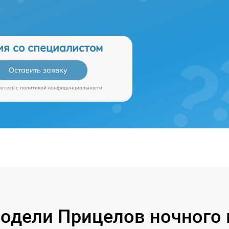
ия со специалистом
Оставить заявку
аетесь c
политикой конфиденциальности
одели Прицелов ночного в