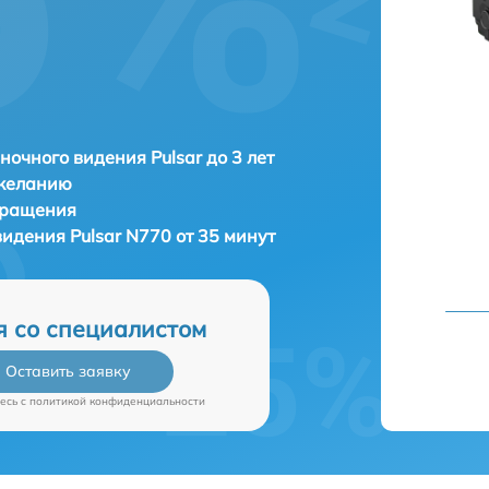
ночного видения Pulsar до 3 лет
 желанию
бращения
 видения
Pulsar N770 от 35 минут
я со специалистом
Оставить заявку
есь c
политикой конфиденциальности