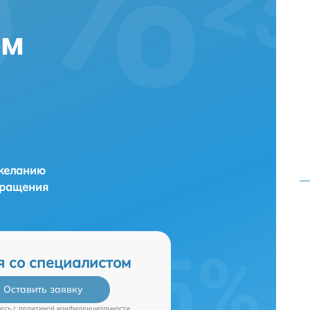
ем
 желанию
бращения
я со специалистом
Оставить заявку
есь c
политикой конфиденциальности