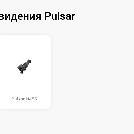
идения Pulsar
Pulsar N455