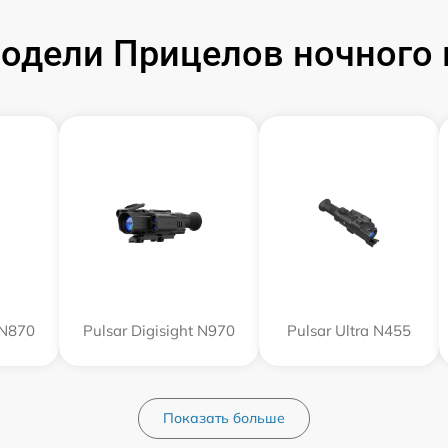
одели Прицелов ночного в
 N870
Pulsar Digisight N970
Pulsar Ultra N455
Показать больше