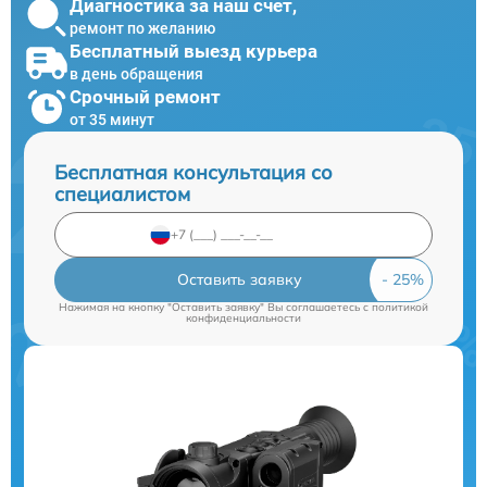
Диагностика за наш счет,
ремонт по желанию
Бесплатный выезд курьера
в день обращения
Срочный ремонт
от 35 минут
Бесплатная консультация со
специалистом
Оставить заявку
Нажимая на кнопку "Оставить заявку" Вы соглашаетесь c
политикой
конфиденциальности