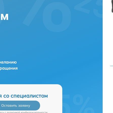
ем
 желанию
бращения
я со специалистом
Оставить заявку
есь c
политикой конфиденциальности