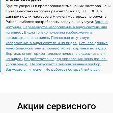
Будьте уверены в профессионализме наших мастеров - они
с уверенностью выполнят ремонт Pulsar XQ 38F LRF. По
данным наших мастеров в Нижнем Новгороде по ремонту
Pulsar, наиболее востребованы следующие услуги:
Замена
матрицы
,
Перевёрнутое изображение в видоискателе или
на видео
,
Видна только половина изображения в
видоискателе и на видео
,
Полностью отсутствует
изображение в видоискателе и на видео
,
Есть все данные
меню (видоискатель исправен), но нет картинки на видео
,
Вертикальные-горизонтальные полосы в видоискателе и
на видео
,
Не работает энкодер управления меню (панель
управления)
,
Не запускается тепловизионный прибор
,
Запускается и гаснет
,
Не работает батарейный отсек
.
Акции сервисного