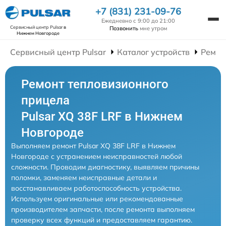
+7 (831) 231-09-76
Ежедневно с 9:00 до 21:00
Сервисный центр Pulsar
в
Позвонить
мне утром
Нижнем Новгороде
Сервисный центр Pulsar
Каталог устройств
Ремон
Ремонт тепловизионного
прицела
Pulsar XQ 38F LRF в Нижнем
Новгороде
Выполняем ремонт Pulsar XQ 38F LRF в Нижнем
Новгороде с устранением неисправностей любой
сложности. Проводим диагностику, выявляем причины
поломки, заменяем неисправные детали и
восстанавливаем работоспособность устройства.
Используем оригинальные или рекомендованные
производителем запчасти, после ремонта выполняем
проверку всех функций и предоставляем гарантию.