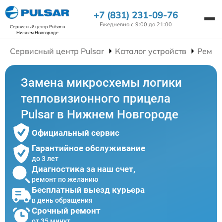
+7 (831) 231-09-76
Ежедневно с 9:00 до 21:00
Сервисный центр Pulsar
в
Нижнем Новгороде
Сервисный центр Pulsar
Каталог устройств
Ремон
Замена микросхемы логики
тепловизионного прицела
Pulsar в Нижнем Новгороде
Официальный сервис
Гарантийное обслуживание
до 3 лет
Диагностика за наш счет,
ремонт по желанию
Бесплатный выезд курьера
в день обращения
Срочный ремонт
от 35 минут