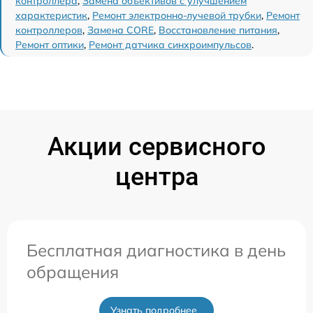
контроллера
,
Замена объективов с улучшением
характеристик
,
Ремонт электронно-лучевой трубки
,
Ремонт
контроллеров
,
Замена CORE
,
Восстановление питания
,
Ремонт оптики
,
Ремонт датчика синхроимпульсов
.
Акции сервисного
центра
Бесплатная диагностика в день
обращения
Узнать подробнее