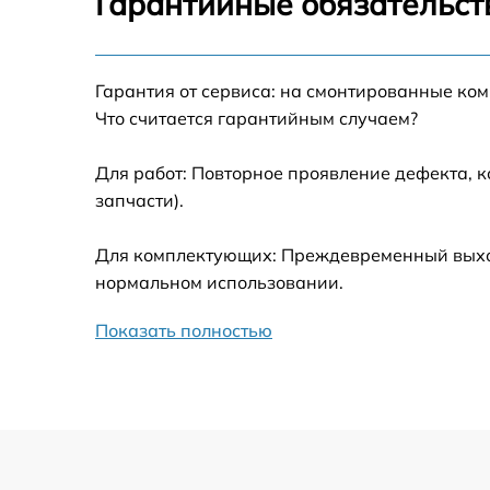
Гарантийные обязательст
Калибровка и настройка тепловизора
Гарантия от сервиса: на смонтированные ко
Ремонт встроенного дальнометра и
Что считается гарантийным случаем?
других устройств
Для работ: Повторное проявление дефекта, 
Замена микросхемы логики
запчасти).
Замена ключей управления
Для комплектующих: Преждевременный выход 
нормальном использовании.
Ремонт цепи питания
Показать полностью
Замена USB порта
Замена процессора
Замена аккумулятора