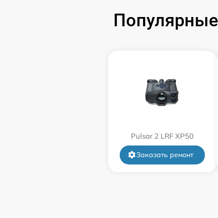
Популярные 
Замена корпуса
Замена дисплея (экрана)
Прошивка (Обновление ПО)
Ремонт платы управления
(восстановление)
Восстановление после попадания влаги
Pulsar 2 LRF XP50
Заказать ремонт
Ремонт Wi-Fi
Ремонт разъема
Ремонт капиллярной трубки