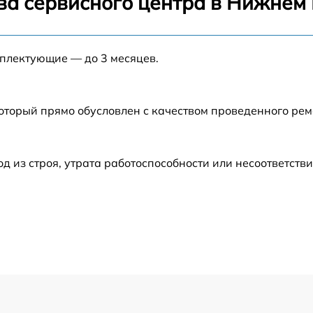
ва сервисного центра в Нижнем
от 60 мин
мплектующие — до 3 месяцев.
от 60 мин
который прямо обусловлен с качеством проведенного ре
от 60 мин
от 60 мин
из строя, утрата работоспособности или несоответств
от 60 мин
от 60 мин
от 60 мин
от 60 мин