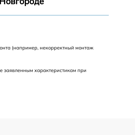
 Новгороде
900 р
750 р
монта (например, некорректный монтаж
450 р
590 р
ие заявленным характеристикам при
1200 р
650 р
850 р
700 р