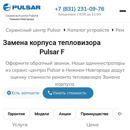
+7 (831) 231-09-76
Ежедневно с 9:00 до 21:00
Сервисный центр Pulsar
в
Нижнем Новгороде
Сервисный центр Pulsar
Каталог устройств
Ремон
Замена корпуса тепловизора
Pulsar F
Оформите обратный звонок. Наши администраторы
из сервис-центра Pulsar в Нижнем Новгороде дадут
оценку стоимости ремонта тепловизора Замена
корпуса.
Есть запчасти
Узнать стоимость
Гарантия
Модели
Акции
Преимущества
Отзы
Услуга
Цена