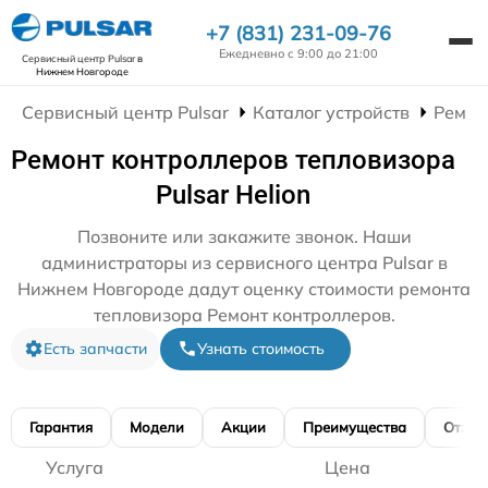
+7 (831) 231-09-76
Ежедневно с 9:00 до 21:00
Сервисный центр Pulsar
в
Нижнем Новгороде
Сервисный центр Pulsar
Каталог устройств
Ремон
Ремонт контроллеров тепловизора
Pulsar Helion
Позвоните или закажите звонок. Наши
администраторы из сервисного центра Pulsar в
Нижнем Новгороде дадут оценку стоимости ремонта
тепловизора Ремонт контроллеров.
Есть запчасти
Узнать стоимость
Гарантия
Модели
Акции
Преимущества
Отзы
Услуга
Цена