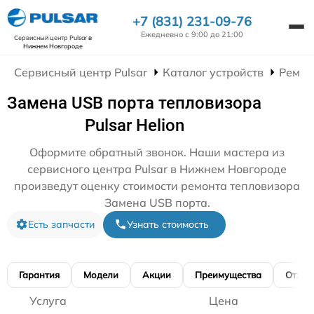
+7 (831) 231-09-76
Ежедневно с 9:00 до 21:00
Сервисный центр Pulsar
в
Нижнем Новгороде
Сервисный центр Pulsar
Каталог устройств
Ремон
Замена USB порта тепловизора
Pulsar Helion
Оформите обратный звонок. Наши мастера из
сервисного центра Pulsar в Нижнем Новгороде
произведут оценку стоимости ремонта тепловизора
Замена USB порта.
Есть запчасти
Узнать стоимость
Гарантия
Модели
Акции
Преимущества
Отзы
Услуга
Цена