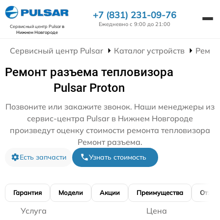
+7 (831) 231-09-76
Ежедневно с 9:00 до 21:00
Сервисный центр Pulsar
в
Нижнем Новгороде
Сервисный центр Pulsar
Каталог устройств
Ремон
Ремонт разъема тепловизора
Pulsar Proton
Позвоните или закажите звонок. Наши менеджеры из
сервис-центра Pulsar в Нижнем Новгороде
произведут оценку стоимости ремонта тепловизора
Ремонт разъема.
Есть запчасти
Узнать стоимость
Гарантия
Модели
Акции
Преимущества
Отзы
Услуга
Цена