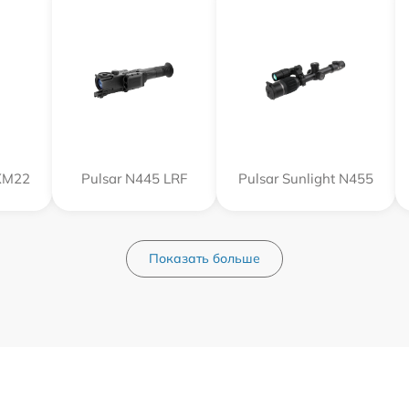
XM22
Pulsar N445 LRF
Pulsar Sunlight N455
Показать больше