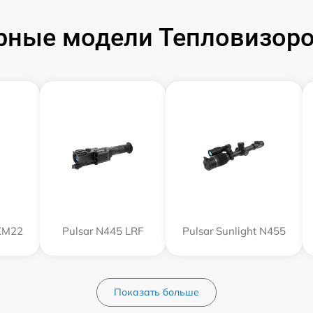
рные модели Тепловизоров
XM22
Pulsar N445 LRF
Pulsar Sunlight N455
Показать больше