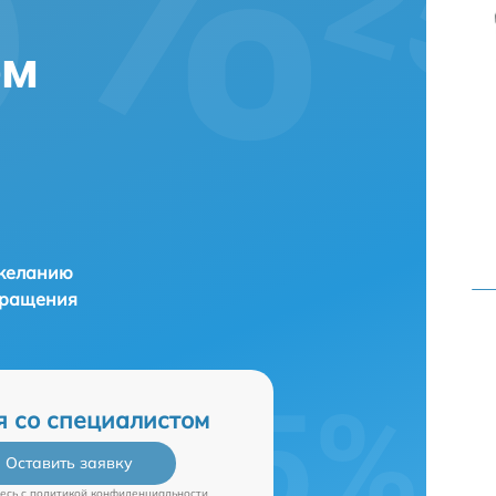
ем
 желанию
бращения
я со специалистом
Оставить заявку
есь c
политикой конфиденциальности